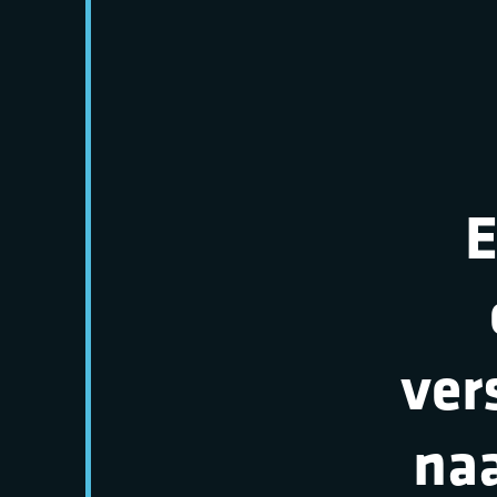
E
ver
naa