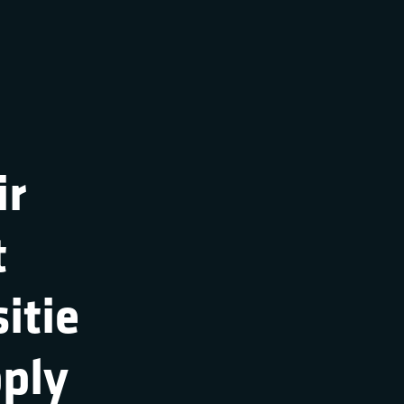
ir
t
itie
pply